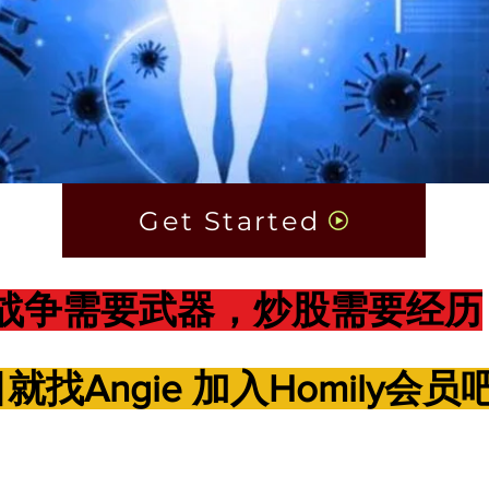
Get Started
​战争需要武器，炒股需要经历
就找Angie 加入Homily会员