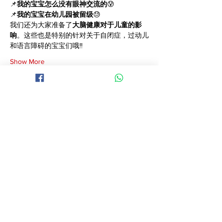
📌
我的宝宝怎么没有眼神交流的
😰
📌
我的宝宝在幼儿园被留级
😓
我们还为大家准备了
大脑健康对于儿童的影
响
。这些也是特别的针对关于自闭症，过动儿
和语言障碍的宝宝们哦‼️
Show More
Share this event
​战争需要武器，炒股需要经历
今日就找Angie 加入Homily会
员吧！